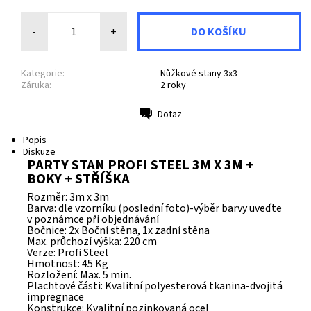
-
+
Kategorie:
Nůžkové stany 3x3
Záruka:
2 roky
Dotaz
Tisk
Popis
Diskuze
PARTY STAN PROFI STEEL 3M X 3M +
BOKY + STŘÍŠKA
Rozměr: 3m x 3m
Barva: dle vzorníku (poslední foto)-výběr barvy uveďte
v poznámce při objednávání
Bočnice: 2x Boční stěna, 1x zadní stěna
Max. průchozí výška: 220 cm
Verze: Profi Steel
Hmotnost: 45 Kg
Rozložení: Max. 5 min.
Plachtové části: Kvalitní polyesterová tkanina-dvojitá
impregnace
Konstrukce: Kvalitní pozinkovaná ocel