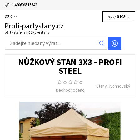
+420606515642
0 Kč
CZK
0 ks /
Profi-partystany.cz
párty stany a nůžkové stany
NŮŽKOVÝ STAN 3X3 - PROFI
STEEL
Stany Rychnovský
Neohodnoceno