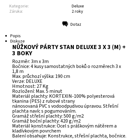
Kategorie:
Deluxe
Záruka:
2 roky
Dotaz
Tisk
Popis
Diskuze
NŮŽKOVÝ PÁRTY STAN DELUXE 3 X 3 (M) +
3 BOKY
Rozměr: 3m x 3m
Bočnice: 4 kusy samostatných boků o rozměrech 3 x
1,8 m
Max. průchozí výška: 190 cm
Verze: DELUXE
Hmotnost: 27 Kg
Rozložení: Max. 5 minut
Materiál plachty: KORTEXIN-100% polyesterová
tkanina (PES) z rubové strany
nánosovaná PVC s vodoodpudivou úpravou. Střešní
plachta navíc s pogumováním.
Gramáž střešní plachty: 500 g/m2
Gramáž boční plachty: 420 g/m2
Materiál konstrukce: Ocel s práškovým nátěrem a
kladívkovým povrchem
Balení obsahuje: Konstrukce, střešní plachta, bočnice.