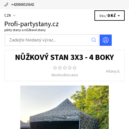
+420606515642
0 Kč
CZK
0 ks /
Profi-partystany.cz
párty stany a nůžkové stany
NŮŽKOVÝ STAN 3X3 - 4 BOKY
AltanyJL
Neohodnoceno