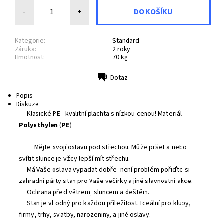
-
+
Kategorie:
Standard
Záruka:
2 roky
Hmotnost:
70 kg
Dotaz
Tisk
Popis
Diskuze
Klasické
PE
-
kvalitní plachta s nízkou cenou
! Materiál
Polyethylen
(
PE
)
Mějte svojí
oslavu pod střechou
. Může pršet a nebo
svítit slunce je vždy lepší mít střechu.
Má Vaše oslava vypadat dobře
není problém pořiďte si
zahradní párty stan
pro Vaše večírky
a jiné
slavnostní akce.
Ochrana před
větrem, sluncem
a deštěm.
Stan je v
hodný pro
každou příležitost.
Ideální pro
kluby
,
firmy,
trhy
, svatby
, narozeniny,
a
jiné oslavy.