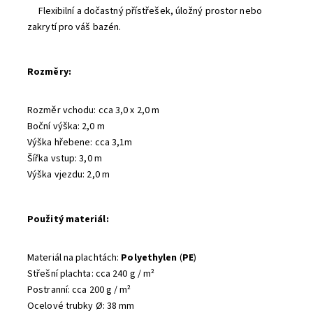
F
lexibilní a dočastný přístřešek
,
úložný
prostor
nebo
zakrytí
pro váš bazén.
Rozměry:
Rozměr vchodu
: cca
3,0 x 2,0 m
Boční výška: 2,0 m
Výška hřebene
: cca
3,1m
Šířka vstup
:
3,0 m
Výška vjezdu
:
2,0 m
Použitý materiál:
Materiál na plachtách
:
Polyethylen
(
PE
)
Střešní plachta
:
cca
240 g
/
m²
Postranní
:
cca
200 g
/
m²
Ocelové trubky
Ø
: 38 mm