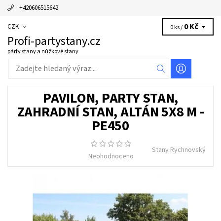
+420606515642
0 Kč
CZK
0 ks /
Profi-partystany.cz
párty stany a nůžkové stany
PAVILON, PARTY STAN,
ZAHRADNÍ STAN, ALTÁN 5X8 M -
PE450
Stany Rychnovský
Neohodnoceno